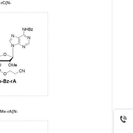
-rC(N-
ramidite
OMe-rA(N-
ramidite