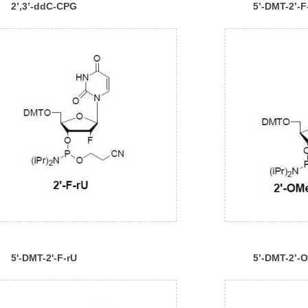
2’,3’-ddC-CPG
5’-DMT-2’-F
Ac)Phospho
5'-DMT-2'-F-rU
5’-DMT-2’-
Phosphoramidite
Bz)Phospho