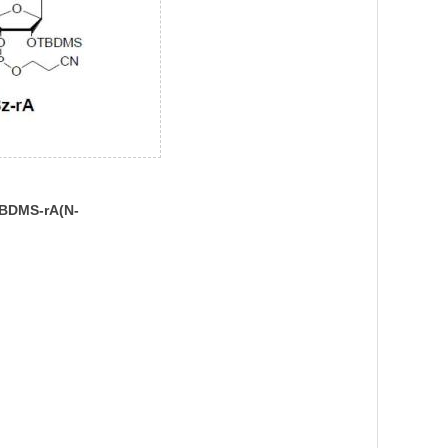
TBDMS-rA(N-
ramidite