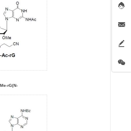
OMe-rG(N-
ramidite