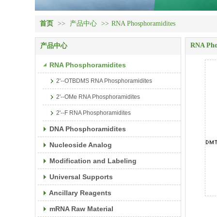
首页
>>
产品中心
>>
RNA Phosphoramidites
RNA Pho
产品中心
RNA Phosphoramidites
2'--OTBDMS RNA Phosphoramidites
2'--OMe RNA Phosphoramidites
2'--F RNA Phosphoramidites
DNA Phosphoramidites
Nucleoside Analog
Modification and Labeling
Universal Supports
Ancillary Reagents
mRNA Raw Material