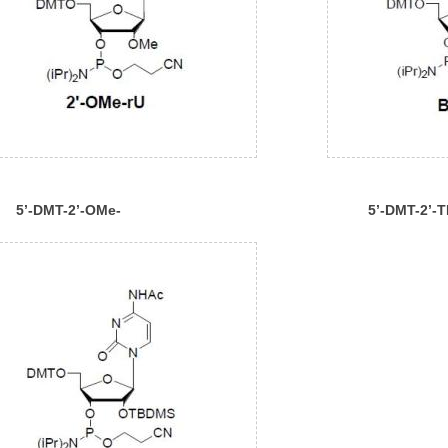
5’-DMT-2’-OMe-
5’-DMT-2’-
rUPhosphoramidite
Bz)Phospho