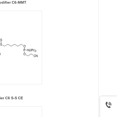
odifier C6-MMT
ramidite
ier C6 S-S CE
idite