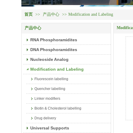
首页
>>
产品中心
>>
Modification and Labeling
Modifica
产品中心
RNA Phosphoramidites
DNA Phosphoramidites
Nucleoside Analog
Modification and Labeling
Fluorescein labelling
Quencher labelling
Linker modifiers
Biotin & Cholesterol labelling
Drug delivery
Universal Supports