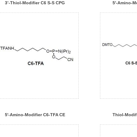
3’-Thiol-Modifier C6 S-S CPG
5'-Amino-M
1000
CE Phospho
5'-Amino-Modifier C6-TFA CE
Thiol-Modif
Phosphoramidite
Phosphoram