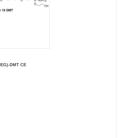
PEG)-DMT CE
idite