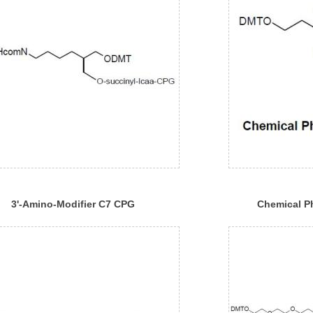
3'-Amino-Modifier C7 CPG
Chemical P
1000
ReagentⅠ